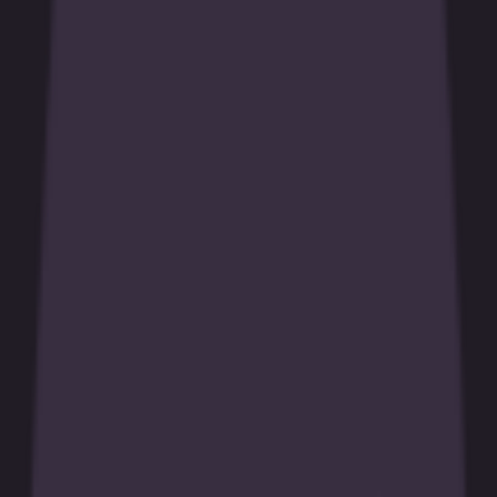
High Roller
Nouveaux jeux
Haut RTP