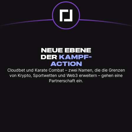
NEUE EBENE
DER
KAMPF-
ACTION
Cloudbet und Karate Combat – zwei Namen, die die Grenzen
von Krypto, Sportwetten und Web3 erweitern – gehen eine
Partnerschaft ein.