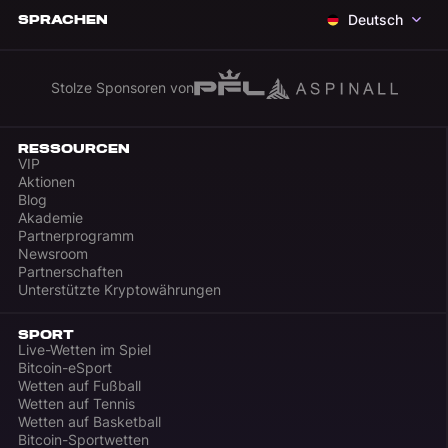
Deutsch
SPRACHEN
Stolze Sponsoren von
RESSOURCEN
VIP
Aktionen
Blog
Akademie
Partnerprogramm
Newsroom
Partnerschaften
Unterstützte Kryptowährungen
SPORT
Live-Wetten im Spiel
Bitcoin-eSport
Wetten auf Fußball
Wetten auf Tennis
Wetten auf Basketball
Bitcoin-Sportwetten