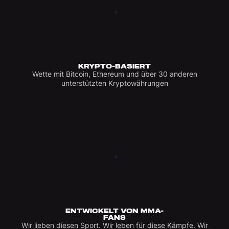
KRYPTO-BASIERT
Wette mit Bitcoin, Ethereum und über 30 anderen
unterstützten Kryptowährungen
ENTWICKELT VON MMA-
FANS
Wir lieben diesen Sport. Wir leben für diese Kämpfe. Wir