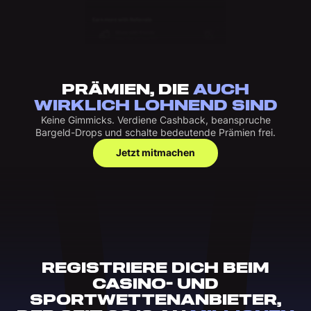
PRÄMIEN, DIE
AUCH
WIRKLICH LOHNEND SIND
Keine Gimmicks. Verdiene Cashback, beanspruche
Bargeld-Drops und schalte bedeutende Prämien frei.
Jetzt mitmachen
REGISTRIERE DICH BEIM
CASINO- UND
SPORTWETTENANBIETER,