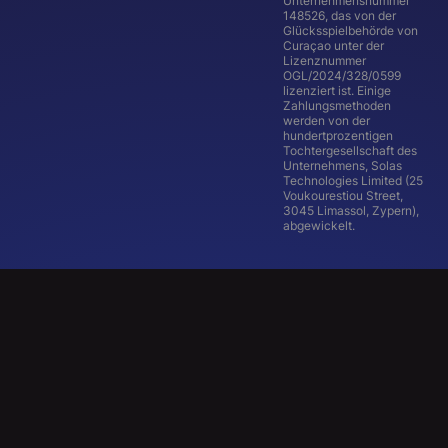
Unternehmensnummer
148526, das von der
Glücksspielbehörde von
Curaçao unter der
Lizenznummer
OGL/2024/328/0599
lizenziert ist. Einige
Zahlungsmethoden
werden von der
hundertprozentigen
Tochtergesellschaft des
Unternehmens, Solas
Technologies Limited (25
Voukourestiou Street,
3045 Limassol, Zypern),
abgewickelt.