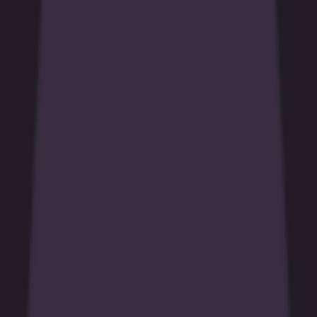
Kundenbetreuung