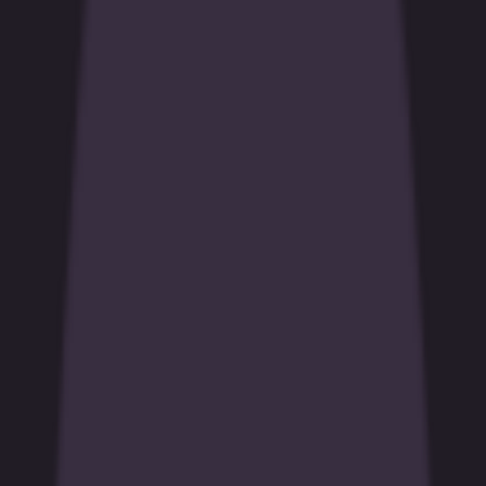
Aktionen
Turniere
Studios