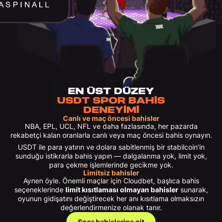
EN ÜST DÜZEY
USDT SPOR BAHIS
DENEYIMI
Canlı ve maç öncesi bahisler
NBA, EPL, UCL, NFL ve daha fazlasında, her pazarda
rekabetçi kalan oranlarla canlı veya maç öncesi bahis oynayın.
USDT ile para yatırın ve dolara sabitlenmiş bir stabilcoin’in
sunduğu istikrarla bahis yapın — dalgalanma yok, limit yok,
para çekme işlemlerinde gecikme yok.
Limitsiz bahisler
Aynen öyle. Önemli maçlar için Cloudbet, başlıca bahis
seçeneklerinde
limit kısıtlaması olmayan bahisler
sunarak,
oyunun gidişatını değiştirecek her anı kısıtlama olmaksızın
değerlendirmenize olanak tanır.
Spor bahislerine git