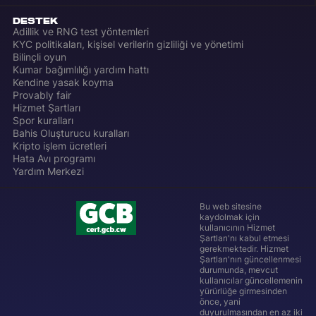
DESTEK
Adillik ve RNG test yöntemleri
KYC politikaları, kişisel verilerin gizliliği ve yönetimi
Bilinçli oyun
Kumar bağımlılığı yardım hattı
Kendine yasak koyma
Provably fair
Hizmet Şartları
Spor kuralları
Bahis Oluşturucu kuralları
Kripto işlem ücretleri
Hata Avı programı
Yardım Merkezi
Bu web sitesine
kaydolmak için
kullanıcının
Hizmet
Şartları'nı
kabul etmesi
gerekmektedir. Hizmet
Şartları'nın güncellenmesi
durumunda, mevcut
kullanıcılar güncellemenin
yürürlüğe girmesinden
önce, yani
duyurulmasından en az iki