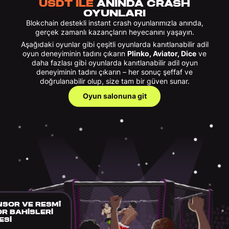
USDT ILE
ANINDA CRASH
OYUNLARI
Blokchain destekli instant crash oyunlarımızla anında,
gerçek zamanlı kazançların heyecanını yaşayın.
Aşağıdaki oyunlar gibi çeşitli oyunlarda kanıtlanabilir adil
oyun deneyiminin tadını çıkarın
Plinko
,
Aviator
, Dice
ve
daha fazlası gibi oyunlarda kanıtlanabilir adil oyun
deneyiminin tadını çıkarın – her sonuç şeffaf ve
doğrulanabilir olup, size tam bir güven sunar.
Oyun salonuna git
SOR VE RESMÎ
R BAHISLERI
ESI