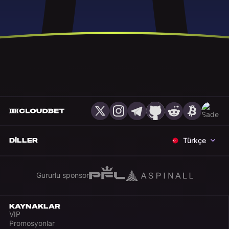
Türkçe
DILLER
Gururlu sponsor
KAYNAKLAR
VIP
Promosyonlar