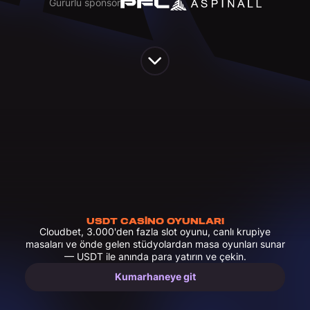
Gururlu sponsor
USDT CASINO OYUNLARI
Cloudbet, 3.000'den fazla slot oyunu, canlı krupiye
masaları ve önde gelen stüdyolardan masa oyunları sunar
— USDT ile anında para yatırın ve çekin.
Kumarhaneye git