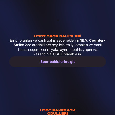
USDT SPOR BAHISLERI
En iyi oranları ve canlı bahis seçeneklerini
NBA
,
Counter-
Strike 2
ve aradaki her şey için en iyi oranları ve canlı
bahis seçeneklerini yakalayın — bahis yapın ve
kazancınızı USDT olarak alın.
Spor bahislerine git
USDT RAKEBACK
ÖDÜLLERI