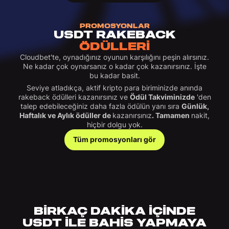
PROMOSYONLAR
USDT RAKEBACK
ÖDÜLLERI
Cloudbet'te, oynadığınız oyunun karşılığını peşin alırsınız.
Ne kadar çok oynarsanız o kadar çok kazanırsınız. İşte
bu kadar basit.
Seviye atladıkça, aktif kripto para biriminizde anında
rakeback ödülleri kazanırsınız ve
Ödül Takviminizde
'den
talep edebileceğiniz daha fazla ödülün yanı sıra
Günlük,
Haftalık ve
Aylık ödüller de
kazanırsınız
. Tamamen
nakit,
hiçbir dolgu yok.
Tüm promosyonları gör
BIRKAÇ DAKIKA IÇINDE
USDT ILE BAHIS YAPMAYA