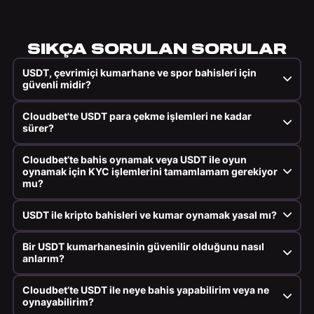
SIKÇA SORULAN SORULAR
USDT, çevrimiçi kumarhane ve spor bahisleri için
güvenli midir?
Cloudbet'te USDT para çekme işlemleri ne kadar
sürer?
Cloudbet’te bahis oynamak veya USDT ile oyun
oynamak için KYC işlemlerini tamamlamam gerekiyor
mu?
USDT ile kripto bahisleri ve kumar oynamak yasal mı?
Bir USDT kumarhanesinin güvenilir olduğunu nasıl
anlarım?
Cloudbet’te USDT ile neye bahis yapabilirim veya ne
oynayabilirim?