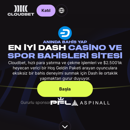
Katıl
ANINDA BAHIS YAP
EN IYI DASH
CASINO
VE
SPOR BAHISLERI SITESI
Cloudbet, hızlı para yatırma ve çekme işlemleri ve $2.500'lık
heyecan verici bir Hoş Geldin Paketi arayan oyunculara
eksiksiz bir bahis deneyimi sunmak için Dash ile ortaklık
yapmaktan gurur duyuyor.
Başla
Gururlu sponsor