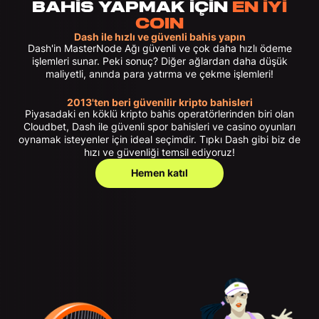
BAHIS YAPMAK IÇIN
EN IYI
COIN
Dash ile hızlı ve güvenli bahis yapın
Dash'in MasterNode Ağı güvenli ve çok daha hızlı ödeme
işlemleri sunar. Peki sonuç? Diğer ağlardan daha düşük
maliyetli, anında para yatırma ve çekme işlemleri!
2013'ten beri güvenilir kripto bahisleri
Piyasadaki en köklü kripto bahis operatörlerinden biri olan
Cloudbet, Dash ile güvenli spor bahisleri ve casino oyunları
oynamak isteyenler için ideal seçimdir. Tıpkı Dash gibi biz de
hızı ve güvenliği temsil ediyoruz!
Hemen katıl