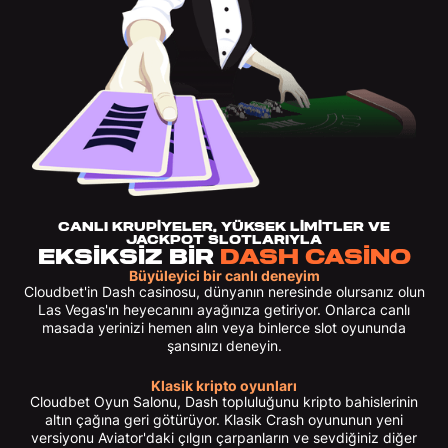
CANLI KRUPIYELER, YÜKSEK LIMITLER VE
JACKPOT SLOTLARIYLA
EKSIKSIZ BIR
DASH CASINO
Büyüleyici bir canlı deneyim
Cloudbet'in Dash casinosu, dünyanın neresinde olursanız olun
Las Vegas'ın heyecanını ayağınıza getiriyor. Onlarca canlı
masada yerinizi hemen alın veya binlerce slot oyununda
şansınızı deneyin.
Klasik kripto oyunları
Cloudbet Oyun Salonu, Dash topluluğunu kripto bahislerinin
altın çağına geri götürüyor. Klasik Crash oyununun yeni
versiyonu Aviator'daki çılgın çarpanların ve sevdiğiniz diğer