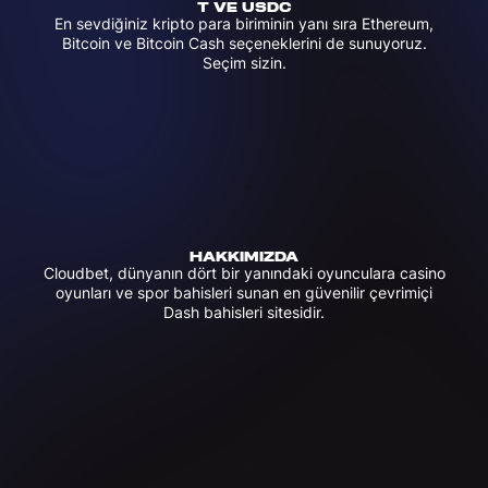
T VE USDC
En sevdiğiniz kripto para biriminin yanı sıra Ethereum,
Bitcoin ve Bitcoin Cash seçeneklerini de sunuyoruz.
Seçim sizin.
HAKKIMIZDA
Cloudbet, dünyanın dört bir yanındaki oyunculara casino
oyunları ve spor bahisleri sunan en güvenilir çevrimiçi
Dash bahisleri sitesidir.