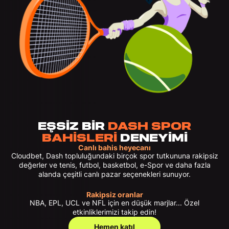
EŞSIZ BIR
DASH
SPOR
BAHISLERI
DENEYIMI
Canlı bahis heyecanı
Cloudbet, Dash topluluğundaki birçok spor tutkununa rakipsiz
değerler ve tenis, futbol, basketbol, e-Spor ve daha fazla
alanda çeşitli canlı pazar seçenekleri sunuyor.
Rakipsiz oranlar
NBA, EPL, UCL ve NFL için en düşük marjlar... Özel
etkinliklerimizi takip edin!
Hemen katıl