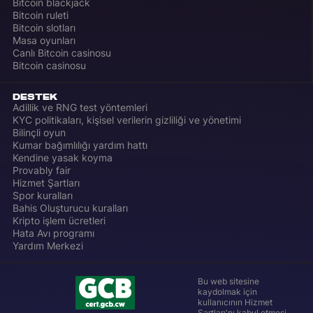
Bitcoin blackjack
Bitcoin ruleti
Bitcoin slotları
Masa oyunları
Canlı Bitcoin casinosu
Bitcoin casinosu
DESTEK
Adillik ve RNG test yöntemleri
KYC politikaları, kişisel verilerin gizliliği ve yönetimi
Bilinçli oyun
Kumar bağımlılığı yardım hattı
Kendine yasak koyma
Provably fair
Hizmet Şartları
Spor kuralları
Bahis Oluşturucu kuralları
Kripto işlem ücretleri
Hata Avı programı
Yardım Merkezi
Bu web sitesine
kaydolmak için
kullanıcının
Hizmet
Şartları'nı
kabul etmesi