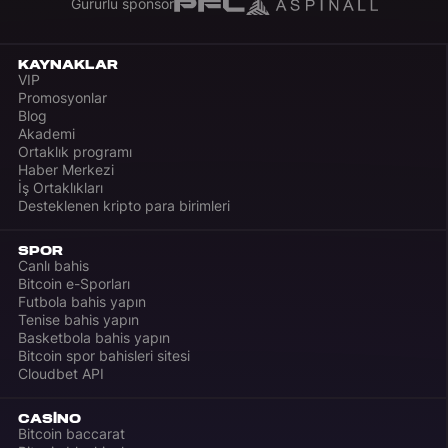
Gururlu sponsor
KAYNAKLAR
VIP
Promosyonlar
Blog
Akademi
Ortaklık programı
Haber Merkezi
İş Ortaklıkları
Desteklenen kripto para birimleri
SPOR
Canlı bahis
Bitcoin e-Sporları
Futbola bahis yapın
Tenise bahis yapın
Basketbola bahis yapın
Bitcoin spor bahisleri sitesi
Cloudbet API
CASINO
Bitcoin baccarat