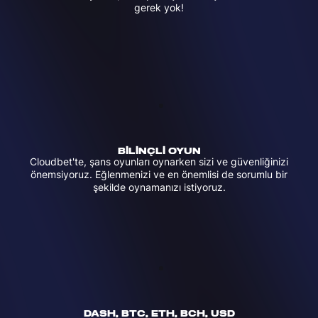
gerek yok!
BILINÇLI OYUN
Cloudbet'te, şans oyunları oynarken sizi ve güvenliğinizi
önemsiyoruz. Eğlenmenizi ve en önemlisi de sorumlu bir
şekilde oynamanızı istiyoruz.
DASH, BTC, ETH, BCH, USD