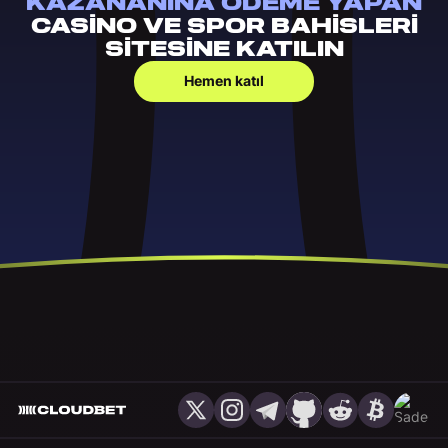
KAZANANINA ÖDEME YAPAN
CASINO VE SPOR BAHISLERI
SITESINE KATILIN
Hemen katıl