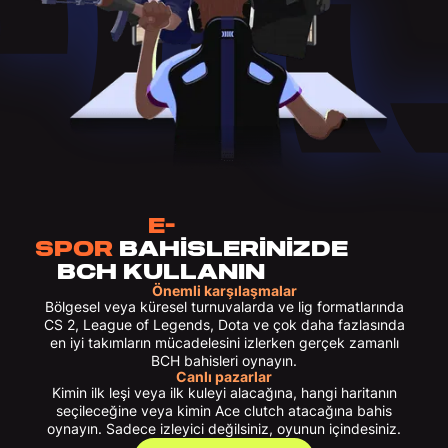
E-
SPOR
BAHISLERINIZDE
BCH KULLANIN
Önemli karşılaşmalar
Bölgesel veya küresel turnuvalarda ve lig formatlarında
CS 2, League of Legends, Dota ve çok daha fazlasında
en iyi takımların mücadelesini izlerken gerçek zamanlı
BCH bahisleri oynayın.
Canlı pazarlar
Kimin ilk leşi veya ilk kuleyi alacağına, hangi haritanın
seçileceğine veya kimin Ace clutch atacağına bahis
oynayın. Sadece izleyici değilsiniz, oyunun içindesiniz.