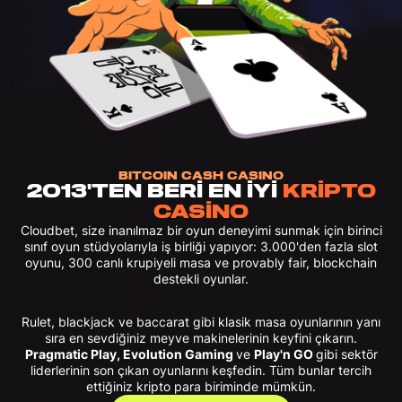
BITCOIN CASH CASINO
2013'TEN BERI EN IYI
KRIPTO
CASINO
Cloudbet, size inanılmaz bir oyun deneyimi sunmak için birinci
sınıf oyun stüdyolarıyla iş birliği yapıyor: 3.000'den fazla slot
oyunu, 300 canlı krupiyeli masa ve provably fair, blockchain
destekli oyunlar.
Rulet, blackjack ve baccarat gibi klasik masa oyunlarının yanı
sıra en sevdiğiniz meyve makinelerinin keyfini çıkarın.
Pragmatic Play, Evolution Gaming
ve
Play'n GO
gibi sektör
liderlerinin son çıkan oyunlarını keşfedin. Tüm bunlar tercih
ettiğiniz kripto para biriminde mümkün.