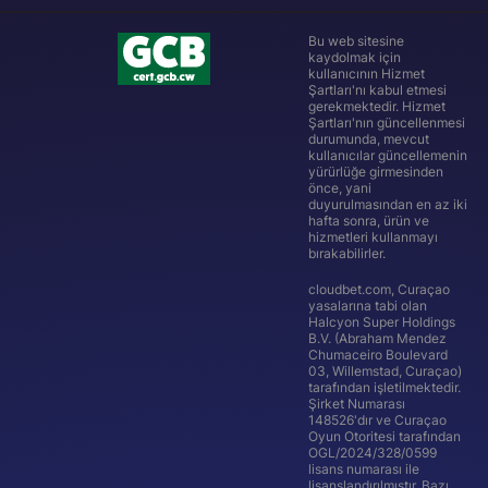
Bu web sitesine
kaydolmak için
kullanıcının
Hizmet
Şartları'nı
kabul etmesi
gerekmektedir. Hizmet
Şartları'nın güncellenmesi
durumunda, mevcut
kullanıcılar güncellemenin
yürürlüğe girmesinden
önce, yani
duyurulmasından en az iki
hafta sonra, ürün ve
hizmetleri kullanmayı
bırakabilirler.
cloudbet.com
, Curaçao
yasalarına tabi olan
Halcyon Super Holdings
B.V. (Abraham Mendez
Chumaceiro Boulevard
03, Willemstad, Curaçao)
tarafından işletilmektedir.
Şirket Numarası
148526'dır ve Curaçao
Oyun Otoritesi tarafından
OGL/2024/328/0599
lisans numarası ile
lisanslandırılmıştır. Bazı