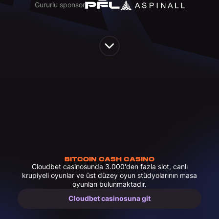
Gururlu sponsor
BITCOIN CASH CASINO
Cloudbet casinosunda 3.000'den fazla slot, canlı
krupiyeli oyunlar ve üst düzey oyun stüdyolarının masa
oyunları bulunmaktadır.
Cloudbet casinosuna git