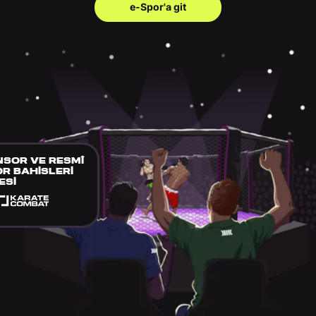
e-Spor'a git
SOR VE RESMÎ
R BAHISLERI
ESI