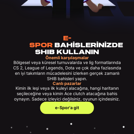
E-
SPOR
BAHISLERINIZDE
SHIB KULLANIN
Önemli karşılaşmalar
Bölgesel veya küresel turnuvalarda ve lig formatlarında
CS 2, League of Legends, Dota ve çok daha fazlasında
en iyi takımların mücadelesini izlerken gerçek zamanlı
SHIB bahisleri yapın.
Canlı pazarlar
Kimin ilk leşi veya ilk kuleyi alacağına, hangi haritanın
seçileceğine veya kimin Ace clutch atacağına bahis
oynayın. Sadece izleyici değilsiniz, oyunun içindesiniz.
e-Spor'a git