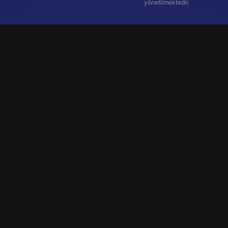
yönetilmektedir.