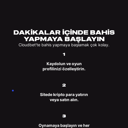
DAKIKALAR IÇINDE BAHIS
YAPMAYA BAŞLAYIN
Cloudbet'te bahis yapmaya başlamak çok kolay.
1
Kaydolun ve oyun
profilinizi özelleştirin.
2
Sitede kripto para yatırın
veya satın alın.
3
Oynamaya başlayın ve her