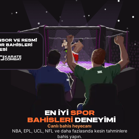
SOR VE RESMÎ
R BAHISLERI
ESI
EN IYI
SPOR
BAHISLERI
DENEYIMI
Canlı bahis heyecanı
NBA, EPL, UCL, NFL ve daha fazlasında kesin tahminlere
bahis yapın.