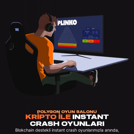
POLYGON OYUN SALONU
KRIPTO ILE
INSTANT
CRASH OYUNLARI
Blokchain destekli instant crash oyunlarımızla anında,