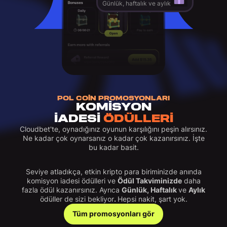
Günlük, haftalık ve aylık
POL COIN PROMOSYONLARI
KOMISYON
IADESI
ÖDÜLLERI
Cloudbet'te, oynadığınız oyunun karşılığını peşin alırsınız.
Ne kadar çok oynarsanız o kadar çok kazanırsınız. İşte
bu kadar basit.
Seviye atladıkça, etkin kripto para biriminizde anında
komisyon iadesi ödülleri ve
Ödül Takviminizde
daha
fazla ödül kazanırsınız. Ayrıca
Günlük, Haftalık
ve
Aylık
ödüller de sizi bekliyor
.
Hepsi nakit, şart yok.
Tüm promosyonları gör