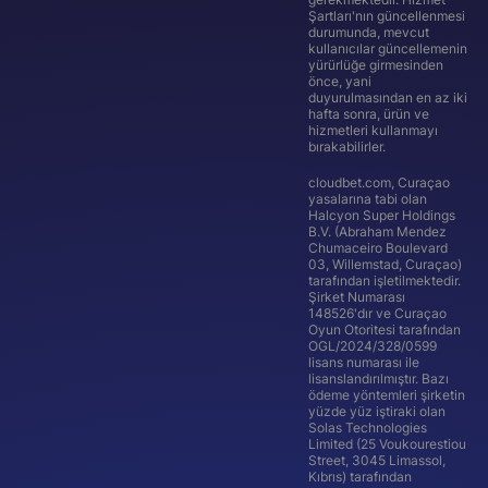
Şartları'nın güncellenmesi
durumunda, mevcut
kullanıcılar güncellemenin
yürürlüğe girmesinden
önce, yani
duyurulmasından en az iki
hafta sonra, ürün ve
hizmetleri kullanmayı
bırakabilirler.
cloudbet.com
, Curaçao
yasalarına tabi olan
Halcyon Super Holdings
B.V. (Abraham Mendez
Chumaceiro Boulevard
03, Willemstad, Curaçao)
tarafından işletilmektedir.
Şirket Numarası
148526'dır ve Curaçao
Oyun Otoritesi tarafından
OGL/2024/328/0599
lisans numarası ile
lisanslandırılmıştır. Bazı
ödeme yöntemleri şirketin
yüzde yüz iştiraki olan
Solas Technologies
Limited (25 Voukourestiou
Street, 3045 Limassol,
Kıbrıs) tarafından