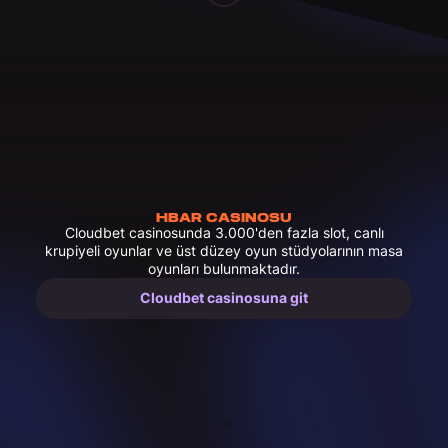
HBAR CASINOSU
Cloudbet casinosunda 3.000'den fazla slot, canlı
krupiyeli oyunlar ve üst düzey oyun stüdyolarının masa
oyunları bulunmaktadır.
Cloudbet casinosuna git