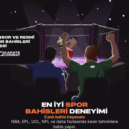
SOR VE RESMÎ
R BAHISLERI
ESI
EN IYI
SPOR
BAHISLERI
DENEYIMI
Canlı bahis heyecanı
NBA, EPL, UCL, NFL ve daha fazlasında kesin tahminlere
bahis yapın.