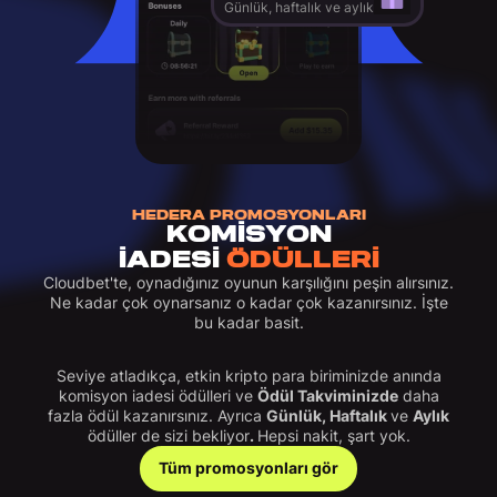
Günlük, haftalık ve aylık
HEDERA PROMOSYONLARI
KOMISYON
IADESI
ÖDÜLLERI
Cloudbet'te, oynadığınız oyunun karşılığını peşin alırsınız.
Ne kadar çok oynarsanız o kadar çok kazanırsınız. İşte
bu kadar basit.
Seviye atladıkça, etkin kripto para biriminizde anında
komisyon iadesi ödülleri ve
Ödül Takviminizde
daha
fazla ödül kazanırsınız. Ayrıca
Günlük, Haftalık
ve
Aylık
ödüller de sizi bekliyor
.
Hepsi nakit, şart yok.
Tüm promosyonları gör