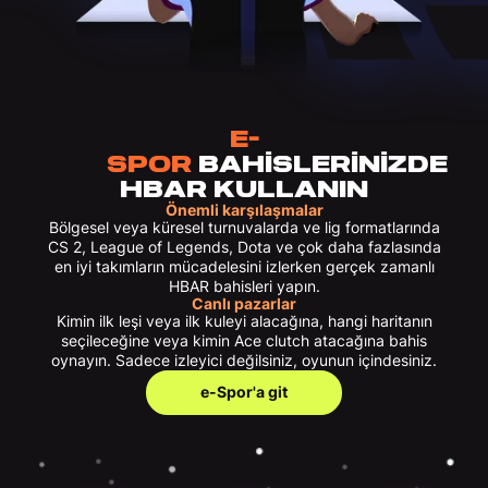
E-
SPOR
BAHISLERINIZDE
HBAR KULLANIN
Önemli karşılaşmalar
Bölgesel veya küresel turnuvalarda ve lig formatlarında
CS 2, League of Legends, Dota ve çok daha fazlasında
en iyi takımların mücadelesini izlerken gerçek zamanlı
HBAR bahisleri yapın.
Canlı pazarlar
Kimin ilk leşi veya ilk kuleyi alacağına, hangi haritanın
seçileceğine veya kimin Ace clutch atacağına bahis
oynayın. Sadece izleyici değilsiniz, oyunun içindesiniz.
e-Spor'a git