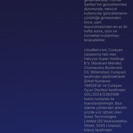
Şartları'nın güncellenmesi
durumunda, mevcut
kullanıcılar güncellemenin
yürürlüğe girmesinden
önce, yani
duyurulmasından en az iki
hafta sonra, ürün ve
hizmetleri kullanmayı
bırakabilirler.
cloudbet.com
, Curaçao
yasalarına tabi olan
Halcyon Super Holdings
B.V. (Abraham Mendez
Chumaceiro Boulevard
03, Willemstad, Curaçao)
tarafından işletilmektedir.
Şirket Numarası
148526'dır ve Curaçao
Oyun Otoritesi tarafından
OGL/2024/328/0599
lisans numarası ile
lisanslandırılmıştır. Bazı
ödeme yöntemleri şirketin
yüzde yüz iştiraki olan
Solas Technologies
Limited (25 Voukourestiou
Street, 3045 Limassol,
Kıbrıs) tarafından