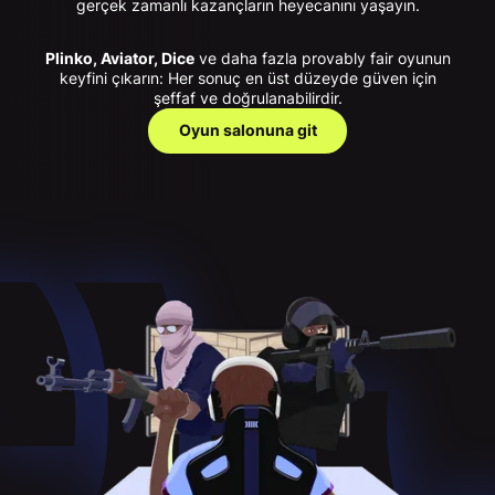
gerçek zamanlı kazançların heyecanını yaşayın.
Plinko, Aviator, Dice
ve daha fazla provably fair oyunun
keyfini çıkarın: Her sonuç en üst düzeyde güven için
şeffaf ve doğrulanabilirdir.
Oyun salonuna git