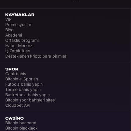
KAYNAKLAR
VIP
Promosyonlar
Blog
Akademi
Ortaklık programı
Haber Merkezi
İş Ortaklıkları
Desteklenen kripto para birimleri
SPOR
Canlı bahis
Bitcoin e-Sporları
Futbola bahis yapın
Tenise bahis yapın
Basketbola bahis yapın
Bitcoin spor bahisleri sitesi
Cloudbet API
CASINO
Bitcoin baccarat
Bitcoin blackjack