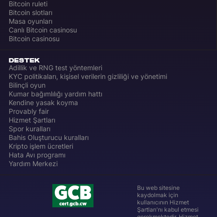
Bitcoin ruleti
Bitcoin slotları
Masa oyunları
Canlı Bitcoin casinosu
Bitcoin casinosu
DESTEK
Adillik ve RNG test yöntemleri
KYC politikaları, kişisel verilerin gizliliği ve yönetimi
Bilinçli oyun
Kumar bağımlılığı yardım hattı
Kendine yasak koyma
Provably fair
Hizmet Şartları
Spor kuralları
Bahis Oluşturucu kuralları
Kripto işlem ücretleri
Hata Avı programı
Yardım Merkezi
Bu web sitesine
kaydolmak için
kullanıcının
Hizmet
Şartları'nı
kabul etmesi
gerekmektedir. Hizmet