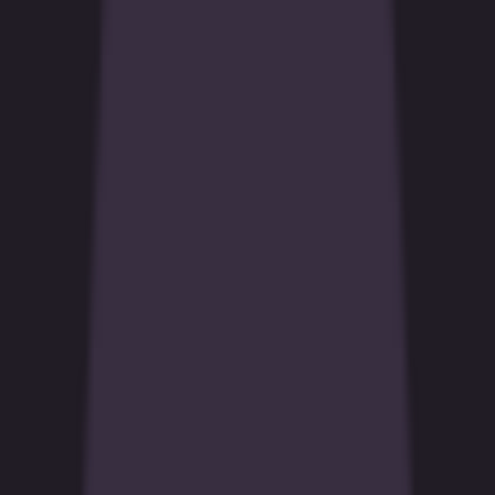
การแข่งขัน
ทั้งหมด
กติกาแบบออสเตรเลีย
การเมือง
เกรย์ฮาวด์
แข่งม้า
คริกเก็ต
จักรยาน
เทนนิส
บาสเก็ตบอล
เบสบอล
แบดมินตัน
ปิงปอง
ฟุตบอล
มวยสากล
รักบี้ยูเนียน
ลีกรักบี้