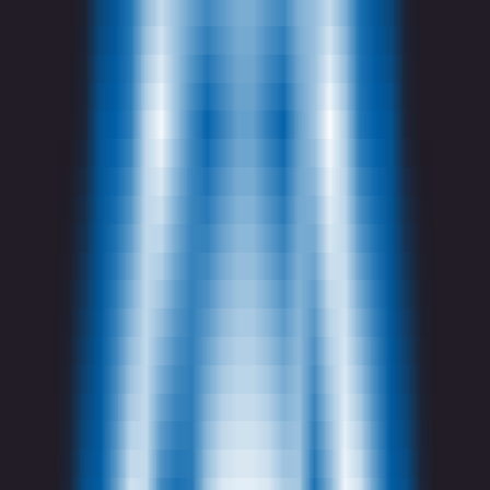
การแข่งขัน
ทั้งหมด
Pesapallo
กติกาแบบออสเตรเลีย
การเมือง
เกรย์ฮาวด์
แข่งม้า
คริกเก็ต
เทนนิส
บาสเก็ตบอล
เบสบอล
ปิงปอง
ฟุตบอล
มวยสากล
มอเตอร์ สปอร์ต
รักบี้ยูเนียน
ลีกรักบี้