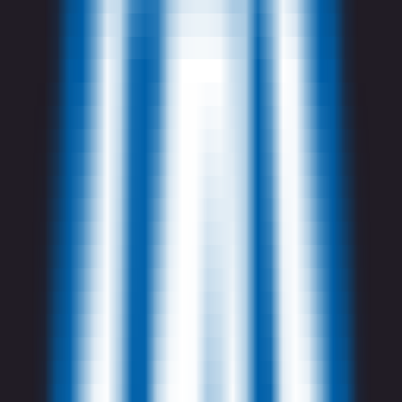
ลูกดอก
วอลเลย์บอล
สนุกเกอร์
หมากรุก
อเมริกันฟุตบอล
เอ็มเอ็มเอ
ฮ็อกกี้
ฮอกกี้น้ำแข็ง
แฮนด์บอล
บล็อก
Telegram
บริการช่วยเหลือ