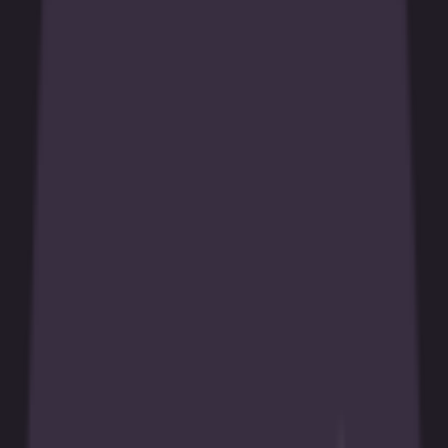
วอลเลย์บอล
สนุกเกอร์
หมากรุก
อเมริกันฟุตบอล
เอ็มเอ็มเอ
ฮ็อกกี้
ฮอกกี้น้ำแข็ง
แฮนด์บอล
บล็อก
Telegram
บริการช่วยเหลือ