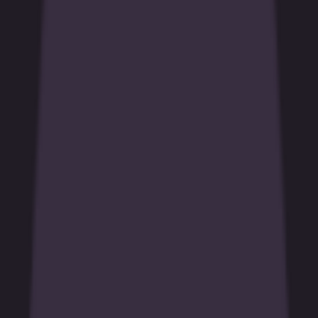
การแข่งขัน
ทั้งหมด
กติกาแบบออสเตรเลีย
การเมือง
เกรย์ฮาวด์
แข่งม้า
คริกเก็ต
เทนนิส
บาสเก็ตบอล
เบสบอล
ปิงปอง
ฟุตบอล
มวยสากล
มอเตอร์ สปอร์ต
รักบี้ยูเนียน
ลีกรักบี้
ลูกดอก