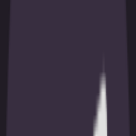
ดีลเลอร์ถ่ายทอดสด
ยุติธรรมอย่างแท้จริง
บล็อก
Telegram