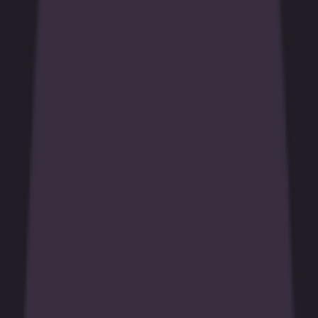
ผู้ลงเดิมพันสูง
เกมใหม่
RTP สูง