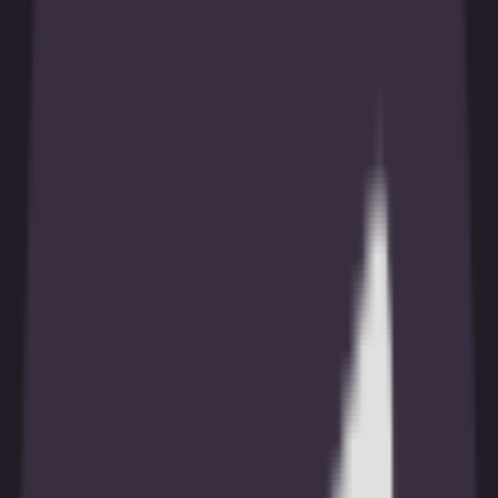
บริการช่วยเหลือ