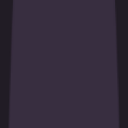
ดีลเลอร์ถ่ายทอดสด
ยุติธรรมอย่างแท้จริง
บล็อก
Telegram