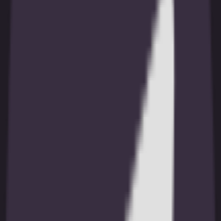
บริการช่วยเหลือ