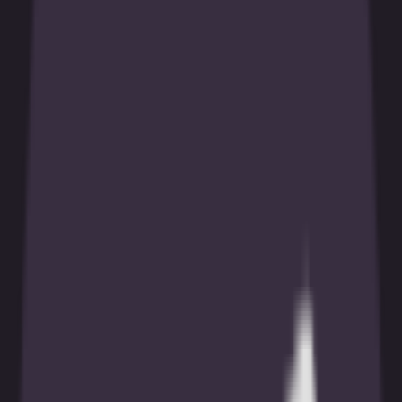
ดีลเลอร์ถ่ายทอดสด
ยุติธรรมอย่างแท้จริง
บล็อก
Telegram