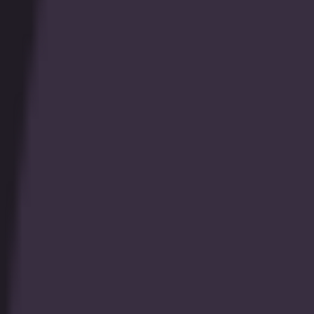
โปรโมชั่น
การแข่งขัน
สตูดิโอ