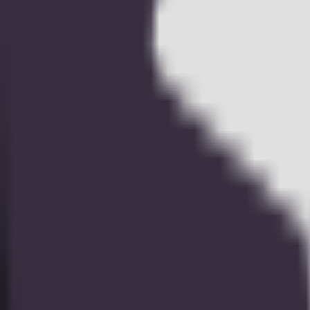
ดีลเลอร์ถ่ายทอดสด
ยุติธรรมอย่างแท้จริง
บล็อก
Telegram
บริการช่วยเหลือ