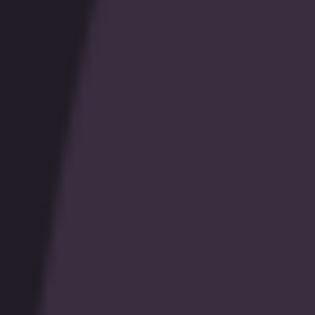
คาสิโน
อีสปอร์ต
เกมทั้งหมด
🌟
Pulse