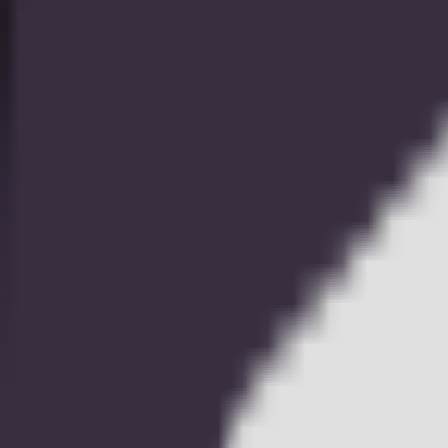
ผู้ลงเดิมพันสูง
เกมใหม่
RTP สูง