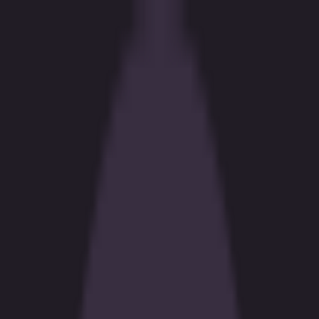
Sport