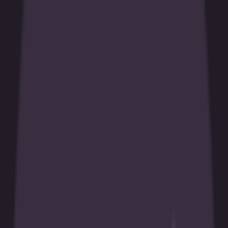
High roller
Nya spel
Hög RTP