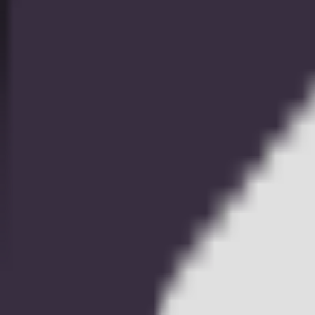
Nya spel
Hög RTP