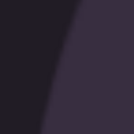
Sport