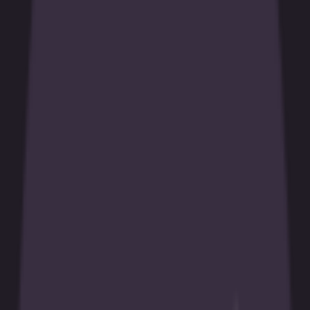
High roller
Nya spel
Hög RTP