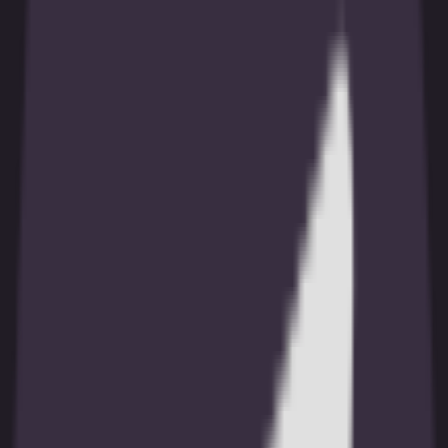
Live-dealer
Bevisat rättvist
Blogg
Telegram
Support