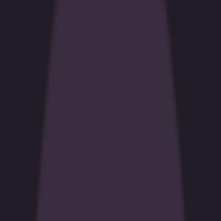
Casino
E-sport
Alla spel
🌟
Pulse