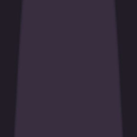
Kampanjer
Turneringar
Studior