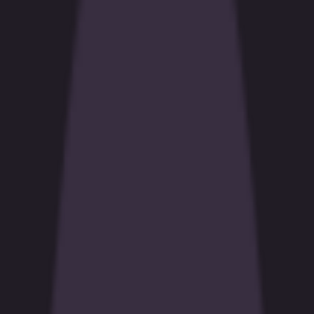
Casino
E-sport
Alla spel
🌟
Pulse