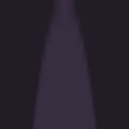
Sport