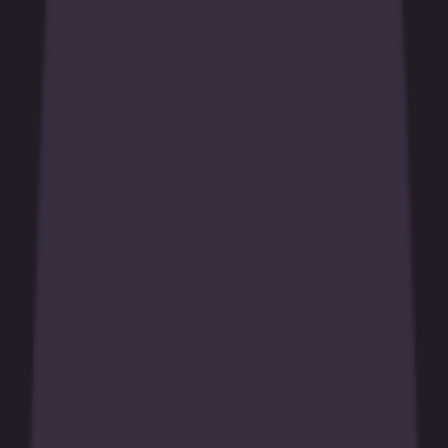
Live-dealer
Bevisat rättvist
Blogg
Telegram
Support