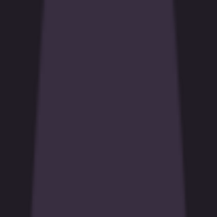
Kampanjer
Turneringar
Studior