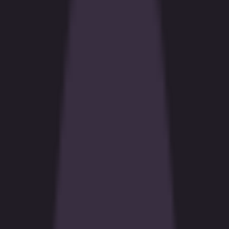
Казино
Киберспорт
Все виды спорта
🌟
Pulse
Сейчас