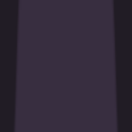
Футбол
Хоккей на траве
Хоккей с шайбой
Шахматы
Блог
Telegram
Поддержка