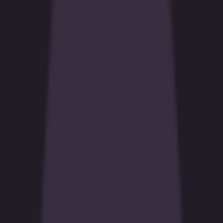
Конструктор ставок
Промоакции
Турниры