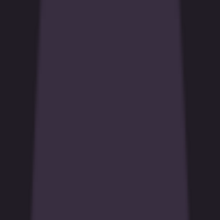
Все
MMA
Австралийский футбол
Автоспорт
Американский футбол
Бадминтон
Баскетбол
Бейсбол
Бокс
Велоспорт
Волейбол
Гандбол
Гольф
Дартс
Конные скачки
Крикет
Настольный теннис
Песапалло
Пляжный волейбол
Политика
Регбийная лига
Регбийный союз
Снукер
Собачьи бега (грейхаунды)
Теннис