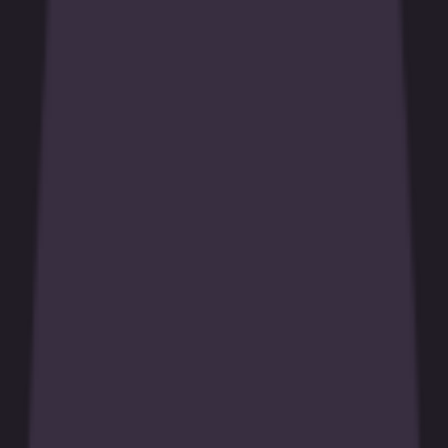
High roller
Jocuri noi
RTP ridicat