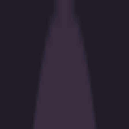
Sporturi