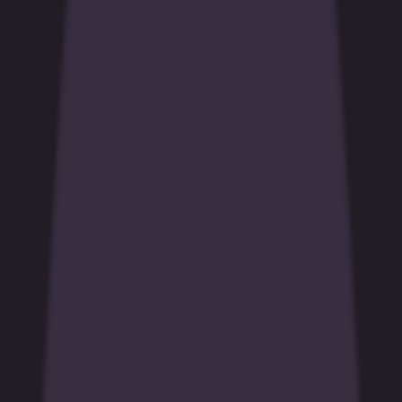
Promoții
Turnee
Studiouri