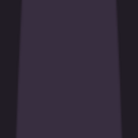
Grandes apostadores
Novos jogos
RTP alto