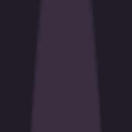
Cassino
eSports
Todos os jogos
🌟
Pulse