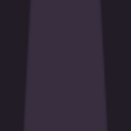
Promoções
Torneios
Estúdios