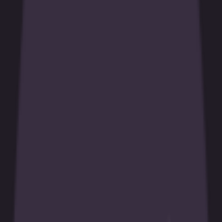
Najwyższa stawka
Nowe gry
Wysoki RTP