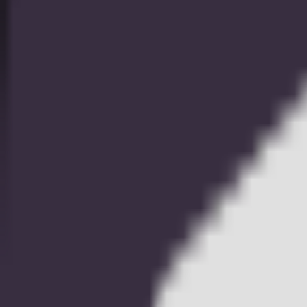
Nowe gry
Wysoki RTP