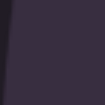
Promocje
Turnieje
Twórcy
Najwyższa stawka