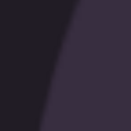
Sport