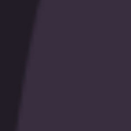
Kasyno
E-Sport
Wszystkie gry
🌟
Pulse