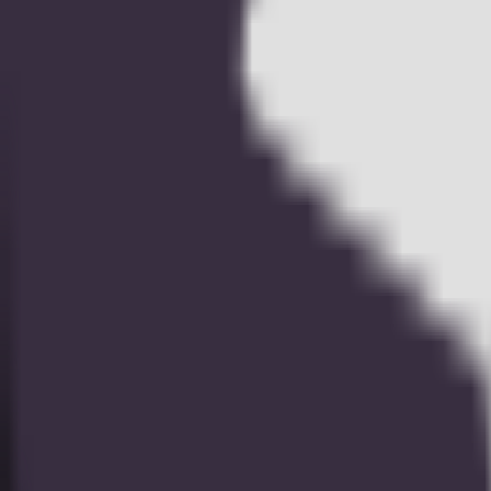
Krupier na żywo
Provably Fair
Blog
Telegram
Wsparcie techniczne