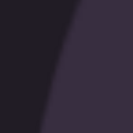
Sport