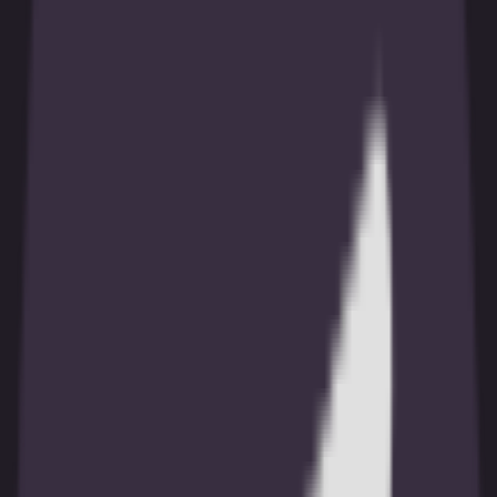
라이브 딜러
입증된 공정성
블로그
텔레그램
지원