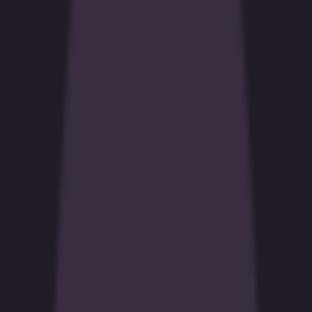
프로모션
토너먼트
스튜디오