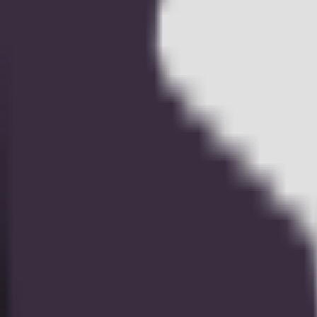
競馬
総合格闘技
自転車競技
野球
ブログ（英語のみ）
テレグラム
サポート