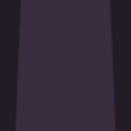
ハイローラー
NEWゲーム
高RTP