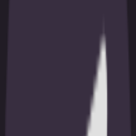
限度額を増やすにはアカウントを認証してください
Provably Fair
ブログ（英語のみ）
テレグラム
サポート