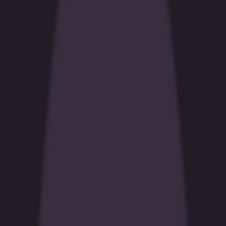
カジノ
eスポーツ
すべてのゲーム
🌟
Pulse