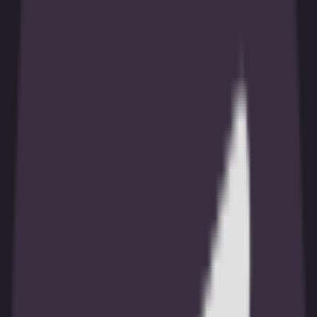
限度額を増やすにはアカウントを認証してください
Provably Fair
ブログ（英語のみ）
テレグラム
サポート