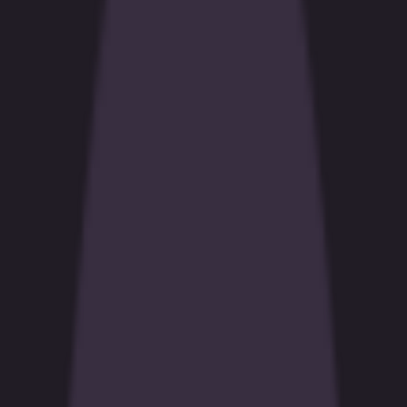
カジノ
eスポーツ
すべてのゲーム
🌟
Pulse