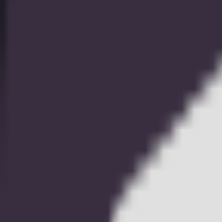
NEWゲーム
高RTP