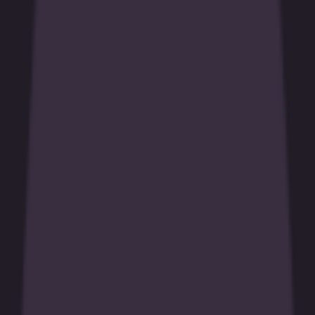
ハイローラー
NEWゲーム
高RTP