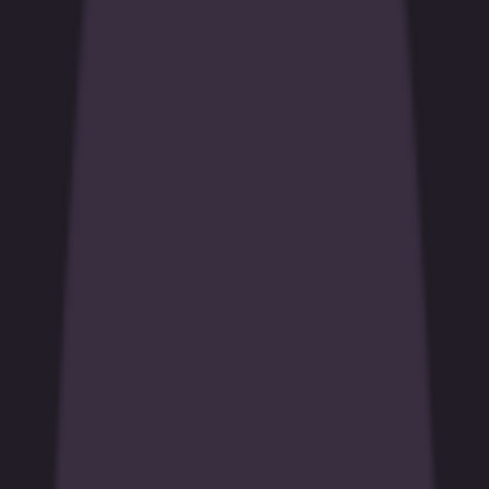
プロモーション
トーナメント
ゲームスタジオ