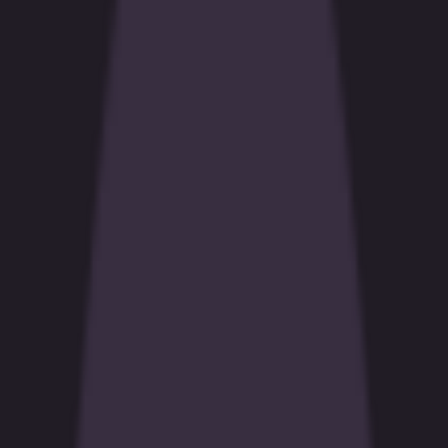
カジノ
eスポーツ
すべてのゲーム
🌟
Pulse