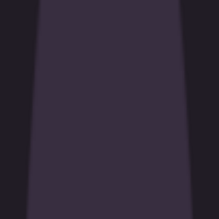
プロモーション
トーナメント
ゲームスタジオ