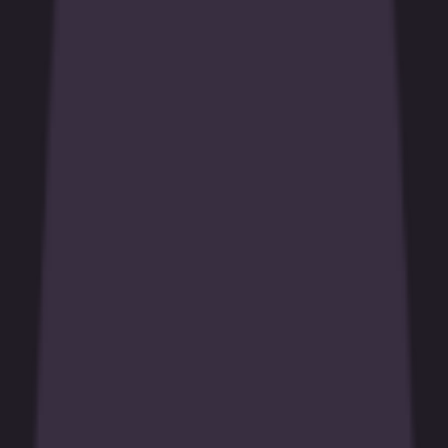
ハイローラー
NEWゲーム
高RTP