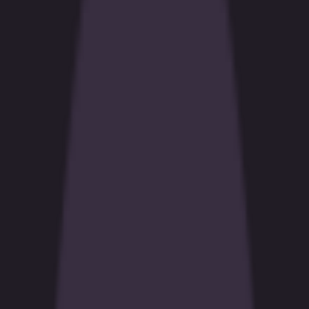
カジノ
eスポーツ
すべてのゲーム
🌟
Pulse