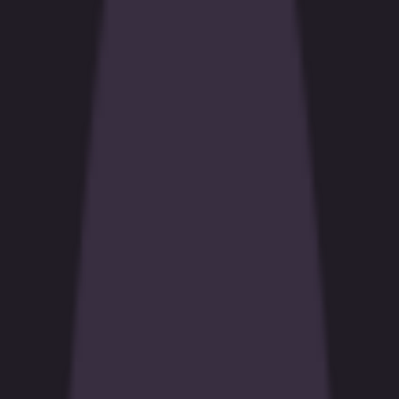
カジノ
eスポーツ
すべてのゲーム
🌟
Pulse