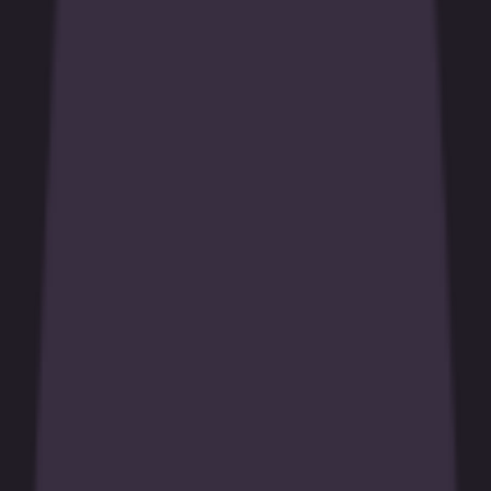
ハイローラー
NEWゲーム
高RTP