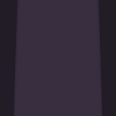
限度額を増やすにはアカウントを認証してください
Provably Fair
ブログ（英語のみ）
テレグラム
サポート