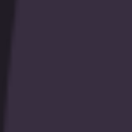
プロモーション
トーナメント
ゲームスタジオ
ハイローラー