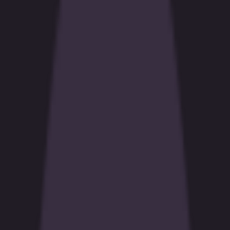
カジノ
eスポーツ
すべてのゲーム
🌟
Pulse