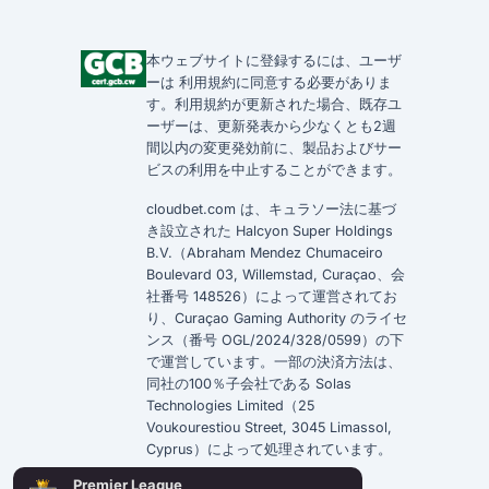
本ウェブサイトに登録するには、ユーザ
ーは
利用規約
に同意する必要がありま
す。
利用規約
が更新された場合、既存ユ
ーザーは、更新発表から少なくとも2週
間以内の変更発効前に、製品およびサー
ビスの利用を中止することができます。
cloudbet.com は、キュラソー法に基づ
き設立された Halcyon Super Holdings
B.V.（Abraham Mendez Chumaceiro
Boulevard 03, Willemstad, Curaçao、会
社番号 148526）によって運営されてお
り、Curaçao Gaming Authority のライセ
ンス（番号 OGL/2024/328/0599）の下
で運営しています。一部の決済方法は、
同社の100％子会社である Solas
Technologies Limited（25
Voukourestiou Street, 3045 Limassol,
Cyprus）によって処理されています。
Premier League