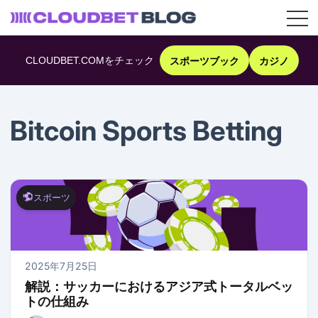
コ
ン
CLOUDBET.COMをチェック
スポーツブック
カジノ
テ
ン
ツ
へ
Bitcoin Sports Betting
ス
キ
ッ
プ
スポーツ
2025年7月25日
解説：サッカーにおけるアジア式トータルベッ
トの仕組み