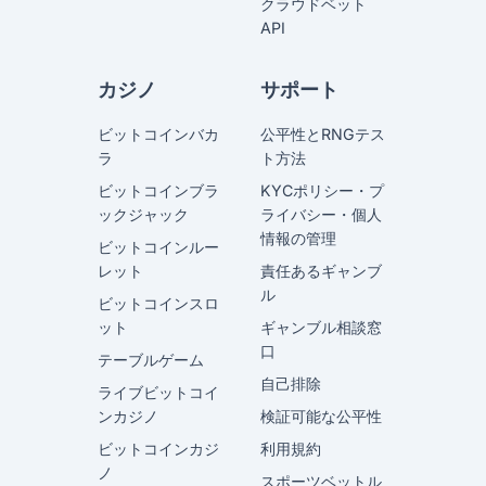
クラウドベット
API
カジノ
サポート
ビットコインバカ
公平性とRNGテス
ラ
ト方法
ビットコインブラ
KYCポリシー・プ
ックジャック
ライバシー・個人
情報の管理
ビットコインルー
レット
責任あるギャンブ
ル
ビットコインスロ
ット
ギャンブル相談窓
口
テーブルゲーム
自己排除
ライブビットコイ
ンカジノ
検証可能な公平性
ビットコインカジ
利用規約
ノ
スポーツベットル