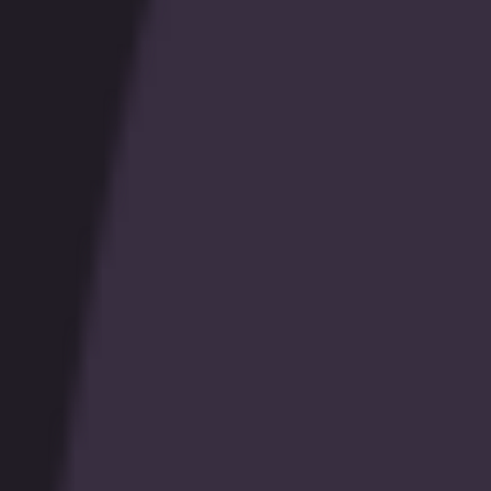
Casinò
E-sport
Tutti i giochi
🌟
Pulse