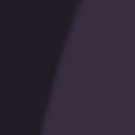
Sport