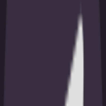
Croupier dal vivo
Provably Fair
Blog
Telegram
Assistenza