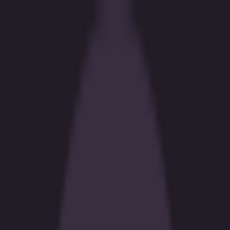
Sport