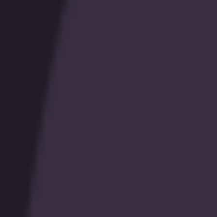
Casinò
E-sport
Tutti i giochi
🌟
Pulse