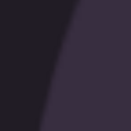
Sport