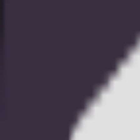
Nuovi giochi
RTP alto