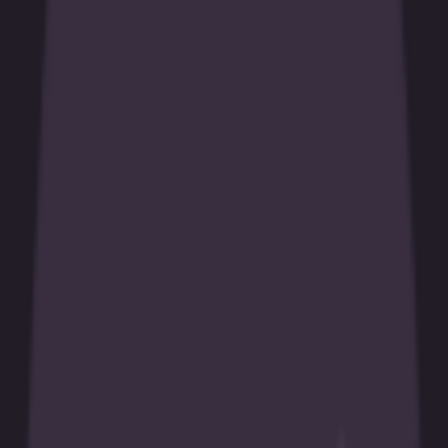
High Roller
Nuovi giochi
RTP alto