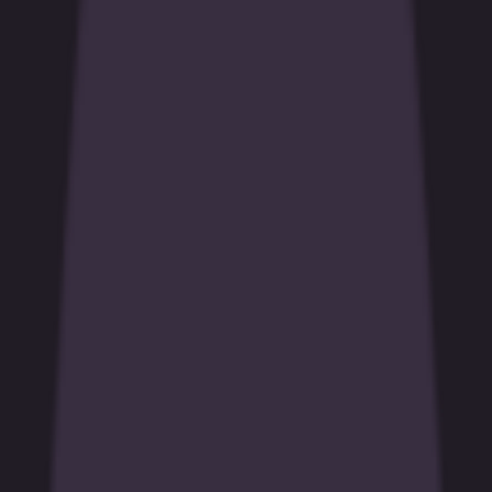
Promo
Tornei
Fornitori