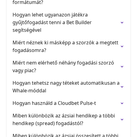
formátumát?
Hogyan lehet ugyanazon játékra
gyűjtőfogadást tenni a Bet Builder
segítségével
Miért néznek ki másképp a szorzók a megtett
fogadásomra?
Miért nem elérhető néhány fogadási szorzó
vagy piac?
Hogyan tehetsz nagy téteket automatikusan a
Whale-móddal
Hogyan használd a Cloudbet Pulse-t
Miben különbözik az ázsiai hendikep a többi
hendikep (spread) fogadástól?
Miben különbözik az ázsiai összesített a többi