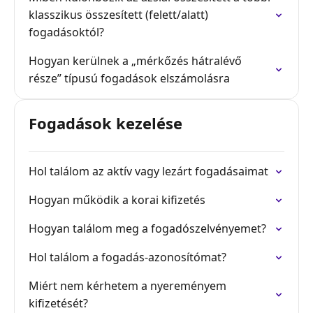
klasszikus összesített (felett/alatt)
fogadásoktól?
Hogyan kerülnek a „mérkőzés hátralévő
része” típusú fogadások elszámolásra
Fogadások kezelése
Hol találom az aktív vagy lezárt fogadásaimat
Hogyan működik a korai kifizetés
Hogyan találom meg a fogadószelvényemet?
Hol találom a fogadás-azonosítómat?
Miért nem kérhetem a nyereményem
kifizetését?