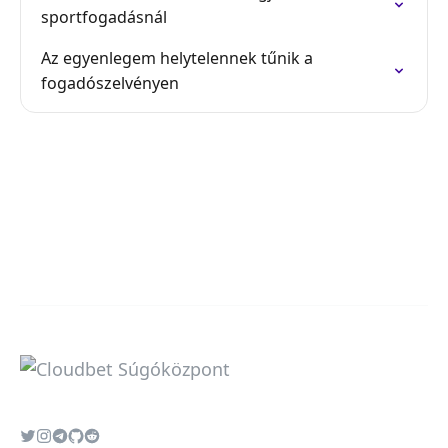
sportfogadásnál
Az egyenlegem helytelennek tűnik a
fogadószelvényen