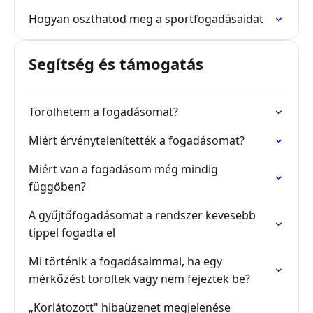
Hogyan oszthatod meg a sportfogadásaidat
Segítség és támogatás
Törölhetem a fogadásomat?
Miért érvénytelenítették a fogadásomat?
Miért van a fogadásom még mindig
függőben?
A gyűjtőfogadásomat a rendszer kevesebb
tippel fogadta el
Mi történik a fogadásaimmal, ha egy
mérkőzést töröltek vagy nem fejeztek be?
„Korlátozott" hibaüzenet megjelenése