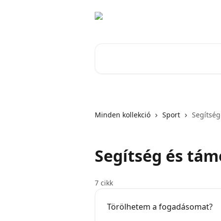
Ugrás a fő tartalomra
Cikkek keresése…
Minden kollekció
Sport
Segítség
Segítség és tá
7 cikk
Törölhetem a fogadásomat?