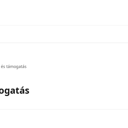
Kaszinó
 és támogatás
mogatás